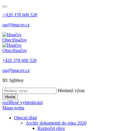
+420 378 606 528
ou@hnacov.cz
Obec
Hnačov
Obec
Hnačov
+420 378 606 528
ou@hnacov.cz
ID: bjjbhuy
Hledaný výraz
Hledat
rozšířené vyhledávání
Mapa webu
Obecní úřad
Archív dokumentů do roku 2020
Rozpočet obce