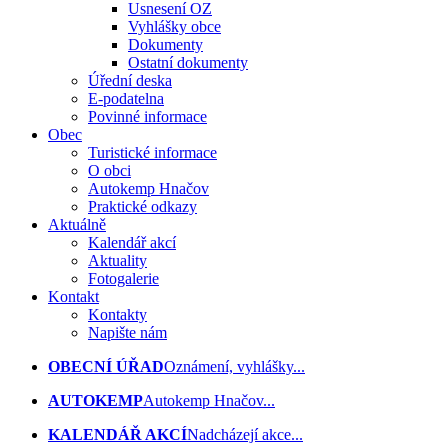
Usnesení OZ
Vyhlášky obce
Dokumenty
Ostatní dokumenty
Úřední deska
E-podatelna
Povinné informace
Obec
Turistické informace
O obci
Autokemp Hnačov
Praktické odkazy
Aktuálně
Kalendář akcí
Aktuality
Fotogalerie
Kontakt
Kontakty
Napište nám
OBECNÍ ÚŘAD
Oznámení, vyhlášky...
AUTOKEMP
Autokemp Hnačov...
KALENDÁŘ AKCÍ
Nadcházejí akce...