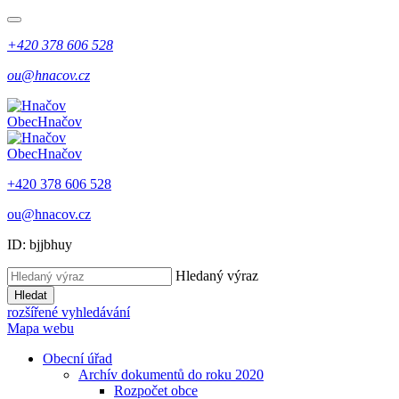
+420 378 606 528
ou@hnacov.cz
Obec
Hnačov
Obec
Hnačov
+420 378 606 528
ou@hnacov.cz
ID: bjjbhuy
Hledaný výraz
Hledat
rozšířené vyhledávání
Mapa webu
Obecní úřad
Archív dokumentů do roku 2020
Rozpočet obce