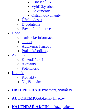
Usnesení OZ
Vyhlášky obce
Dokumenty
Ostatní dokumenty
Úřední deska
E-podatelna
Povinné informace
Obec
Turistické informace
O obci
Autokemp Hnačov
Praktické odkazy
Aktuálně
Kalendář akcí
Aktuality
Fotogalerie
Kontakt
Kontakty
Napište nám
OBECNÍ ÚŘAD
Oznámení, vyhlášky...
AUTOKEMP
Autokemp Hnačov...
KALENDÁŘ AKCÍ
Nadcházejí akce...