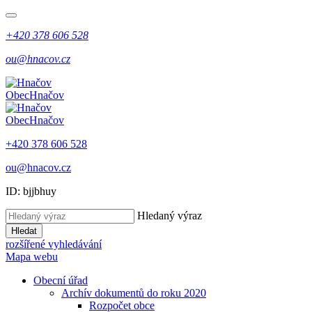
+420 378 606 528
ou@hnacov.cz
Obec
Hnačov
Obec
Hnačov
+420 378 606 528
ou@hnacov.cz
ID: bjjbhuy
Hledaný výraz
Hledat
rozšířené vyhledávání
Mapa webu
Obecní úřad
Archív dokumentů do roku 2020
Rozpočet obce