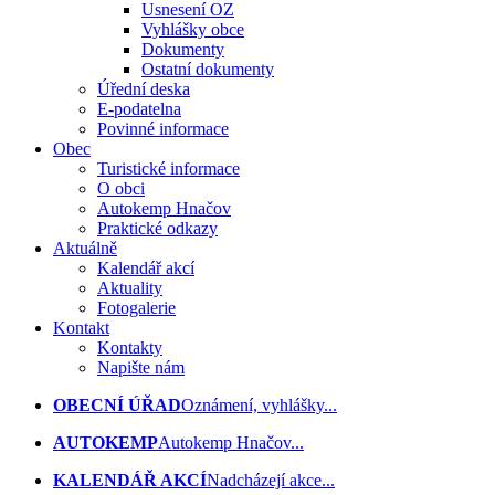
Usnesení OZ
Vyhlášky obce
Dokumenty
Ostatní dokumenty
Úřední deska
E-podatelna
Povinné informace
Obec
Turistické informace
O obci
Autokemp Hnačov
Praktické odkazy
Aktuálně
Kalendář akcí
Aktuality
Fotogalerie
Kontakt
Kontakty
Napište nám
OBECNÍ ÚŘAD
Oznámení, vyhlášky...
AUTOKEMP
Autokemp Hnačov...
KALENDÁŘ AKCÍ
Nadcházejí akce...